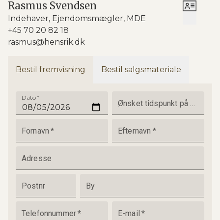
Rasmus Svendsen
Indehaver, Ejendomsmægler, MDE
+45 70 20 82 18
rasmus@hensrik.dk
Bestil fremvisning
Bestil salgsmateriale
Dato
*
Ønsket tidspunkt på dagen
Fornavn
*
Efternavn
*
Adresse
Postnr
By
Telefonnummer
*
E-mail
*