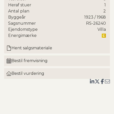
Heraf stuer
1
Boligarealet på 225 m² suppleres af udnyttet
Antal plan
2
loftrum og en stor kælder, hvilket giver en
Byggeår
1923
/ 1968
imponerende fleksibilitet i planløsningen. I stueplan
Sagsnummer
RS-26240
bydes du velkommen i en smuk hall med
Ejendomstype
Villa
gæstetoilet, og herfra åbner huset sig videre med
Energimærke
et nyere køkken i ældre, charmerende stil.
Køkkenet ligger i fin forbindelse med den
Hent salgsmateriale
højloftede spisestue, som har direkte udgang til
vinterstue og den meget store terrasse, hvor
Bestil fremvisning
udelivet kan nydes i fulde drag. Dertil kommer to
smukke stuer en suite, som giver boligen et
elegant og klassisk præg.
Bestil vurdering
På førstesalen finder du et lækkert badeværelse
samt tre gode soveværelser, hvoraf to er store og et
mindre. Det ene store soveværelse har desuden
trappe til det udnyttede loftsrum, som skaber
ekstra anvendelig plads til tøj, kontor eller
opbevaring. Kælderen byder på flere gode