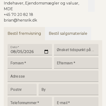
Indehaver, Ejendomsmægler og valuar,
MDE
+45 70 20 82 18
brian@hensrik.dk
Bestil fremvisning
Bestil salgsmateriale
Dato
*
Ønsket tidspunkt på dagen
Fornavn
*
Efternavn
*
Adresse
Postnr
By
Telefonnummer
*
E-mail
*