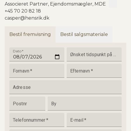
Associeret Partner, Ejendomsmægler, MDE
+45 70 20 82 18
casper@hensrik.dk
Bestil fremvisning
Bestil salgsmateriale
Dato
*
Ønsket tidspunkt på dagen
Fornavn
*
Efternavn
*
Adresse
Postnr
By
Telefonnummer
*
E-mail
*