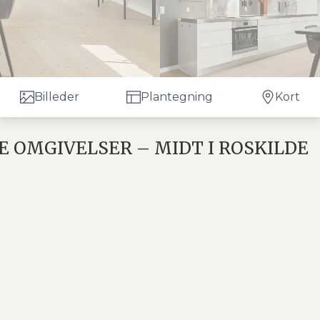
Billeder
Plantegning
Kort
KE OMGIVELSER – MIDT I ROSKILDE
t særlig atmosfære – midt i Roskilde? Så byder denne un
jælden mulighed for at bo utraditionelt uden at gå på
r bor I yderst centralt i gåafstand til stationen,
levende miljø. Samtidig har I kort afstand til sports- o
e grønne parker og det charmerende havnemiljø, mens
dstensejendom fra 1886, kendt som “Whiskeyhuset”, hvo
aber en helt særlig karakter. Ejendommen rummer blot 
ige fællesarealer samt tilhørende opbevaringsrum.