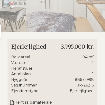
7
5
8
6
9
7
8
9
Ejerlejlighed
3.995.000 kr.
ikke
2
Boligareal
84
m
Værelser
2
Heraf stuer
1
g
Antal plan
1
Byggeår
1886
/ 1998
Sagsnummer
JR-26216
Ejendomstype
Ejerlejlighed
r
12
Hent salgsmateriale