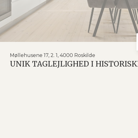
Møllehusene 17, 2. 1, 4000 Roskilde
UNIK TAGLEJLIGHED I HISTORIS
Drømmer I om en bolig med sjæl, historie og en hel
lejlighed i den historiske gamle spritfabrik på en s
kompromis med hverken komfort eller beliggenhed. He
gågadens mange butikker, hyggelige caféer og byens 
fritidsaktiviteter, daginstitutioner, skoler, smukk
motorvejen nås på blot få minutter.
Lejligheden er beliggende i den stemningsfulde rø
bygningens historiske ydre er smukt bevaret og sk
boliger og tilbyder gode parkeringsforhold, hyggel