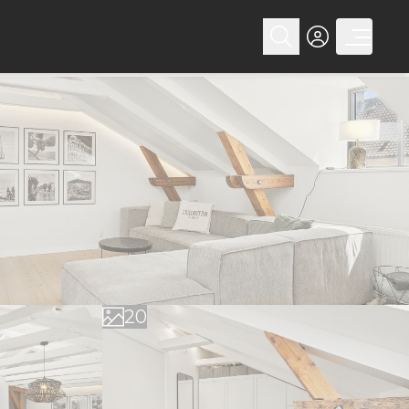
0
1
2
0
3
1
4
2
5
3
6
4