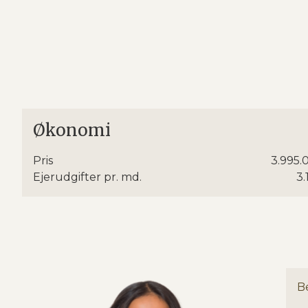
Økonomi
Pris
3.995.
Ejerudgifter pr. md.
3.
Be