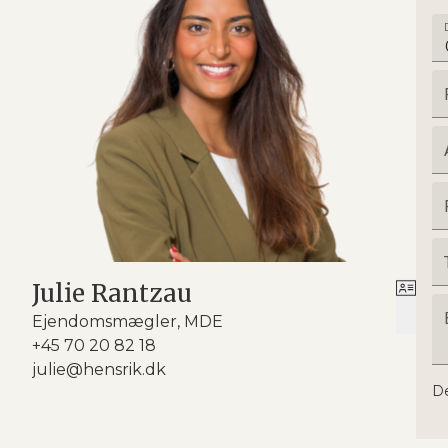
Julie Rantzau
Ejendomsmægler, MDE
+45 70 20 82 18
julie@hensrik.dk
De