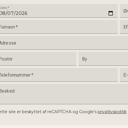
Dato
*
Øn
Fornavn
*
Ef
Adresse
Postnr
By
Telefonnummer
*
E-
Besked
tte site er beskyttet af reCAPTCHA og Google’s
privatlivspolitik