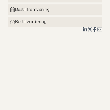
Bestil fremvisning
et
e og
Bestil vurdering
t
t