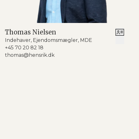
nemt dækkes op til 18 personer, når I holder
sammenkomster.
Køkkenet er renoveret i 2018 i en enkel og tidløs stil
med hvide fronter og god bordplads – perfekt til
Thomas Nielsen
både hverdagsmad, bageprojekter og nye
Indehaver, Ejendomsmægler, MDE
kulinariske eksperimenter i rolige omgivelser. I
+45 70 20 82 18
stueplan finder I også entré med adgang til 1. sal
thomas@hensrik.dk
samt et pænt badeværelse med gulvvarme og
brusehjørne.
På 1. sal får I en praktisk indretning med repos og
indbyggede skabe samt to gode værelser – ideelle
som soveværelse, kontor eller gæsteværelse. Det
største værelse har et rummeligt, indbygget skab i
skunken med plads til både garderobe og
opbevaring. Til boligen hører desuden carport, et
stort isoleret udhus med mange
anvendelsesmuligheder samt adgang til fælles
vaskekælder med plads til egen vaskemaskine og