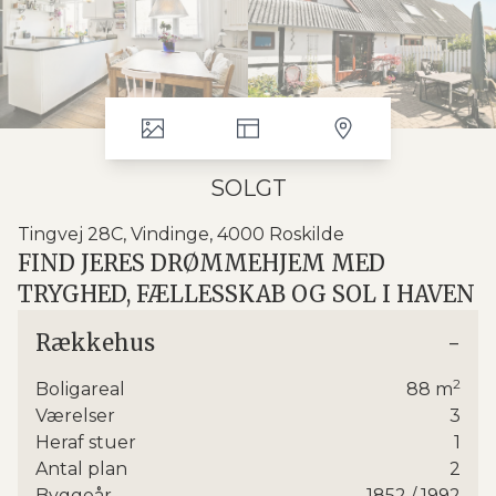
SOLGT
Tingvej 28C, Vindinge, 4000 Roskilde
FIND JERES DRØMMEHJEM MED
TRYGHED, FÆLLESSKAB OG SOL I HAVEN
Beliggenheden gør hverdagen nem: I har gode
Rækkehus
-
busforbindelser i kort afstand fra boligen, og via
trygge cykelstier kommer I let og sikkert til
2
Boligareal
88
m
Roskilde Station. Samtidig bor I i en levende landsby
Værelser
3
med skole og daginstitutioner tæt på – og med kort
Heraf stuer
1
afstand til både Roskilde og naturskønne
Antal plan
2
Hedeland.
Ydermere sparer ejerforeningen op
Byggeår
1852
/ 1992