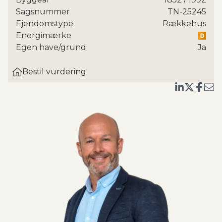
til nyt tag, hvoraf sælger har forudbetalt
Sagsnummer
TN-25245
andelen for lejligheden.
Ejendomstype
Rækkehus
Energimærke
Midt i den charmerende landsby Vindinge finder I
Egen have/grund
Ja
dette indbydende rækkehus på 88 kvm – en del af
det stemningsfulde fællesskab "Den gamle gård".
Bestil vurdering
Her får I ikke bare en veldisponeret bolig, men også
en hverdag i et trygt og uformelt naboskab, hvor
man passer på hinanden – uden at det er et
bofællesskab.
Indenfor bliver I mødt af den lyse og
imødekommende stue, som er hjemmets naturlige
samlingspunkt. Herfra er der direkte udgang til en
skøn, vestvendt have – jeres eget grønne frirum,
hvor aftensolen luner, og hvor der er plads til både
blomsterbede, grill og afslapning. Spiseafdelingen
ligger i åben forbindelse med stuen og giver jer god
plads til at samle venner og familie – her kan der